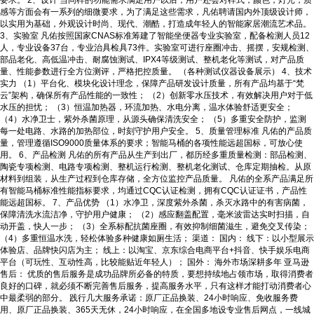
要求。 2、设计 当同样的功能需求满足用户以后，用户还会对样式，颜色，灯光，质
感等方面会有一系列的细微要求，为了满足这些需求，凡佑聘请国内外顶级设计师，
以实用为基础，外观设计时尚、现代、潮酷，打造成年轻人的智能家居潮流艺术品。
3、实验室 凡佑按照国家CNAS标准筹建了智能坐便器专业实验室，配备检测人员12
人，专业设备37台，专业治具检具73件。实验室可进行座圈冲击、摇摆，安规检测、
部品老化、高低温冲击、耐腐蚀测试、IPX4等级测试、整机老化等测试，对产品质
量、性能参数进行全方位测评，严格把控质量。 （各种测试仪器设备展示） 4、技术
实力 （1）平台化、模块化设计理念，保障产品研发设计质量，所有产品均基于“梵
云”架构，确保所有产品性能的一致性； （2）创新零水压技术，有效解决用户对于低
水压的担忧； （3）恒温加热器，环流加热、水电分离，温水体验舒适更安全；
（4）水净卫士，紫外杀菌原理，从源头确保清洗安全； （5）多重安全防护，监测
每一处电路、水路的加热部位，时刻守护用户安全。 5、质量管理标准 凡佑的产品质
量，管理遵循ISO9000质量体系的要求；智能马桶的各项性能远超国标，可放心使
用。 6、产品检测 凡佑的所有产品从生产到出厂，都历经多重质量检测：部品检测、
陶瓷专项检测、电路专项检测、整机运行检测、整机老化测试、仓库定期抽检。从原
材料到组装，从生产过程到仓库存储，全方位监控产品质量。 凡佑的全系产品满足所
有智能马桶标准性能指标要求，均通过CQC认证检测，拥有CQC认证证书，产品性
能远超国标。 7、产品优势 （1）水净卫，深度紫外杀菌，杀灭水路中的有害病菌，
保障清洗水流洁净，守护用户健康； （2）感应翻盖配置，毫米波雷达实时扫描，自
动开盖，快人一步； （3）全系标配抗菌座圈，有效抑制细菌滋生，避免交叉传染；
（4）多重恒温水洗，轻松体验多种健康如厕生活； 渠道： 国内： 线下：以小型展示
体验店、品牌快闪店为主； 线上：以淘宝、京东综合电商平台+抖音、快手娱乐电商
平台（可玩性、互动性高，比较能贴近年轻人）； 国外： 海外市场深耕多年 亚马逊
售后： 优质的售后服务是成功品牌所必备的特质，要想持续地占领市场，取得消费者
良好的口碑，就必须不断完善售后服务，提高服务水平，只有这样才能打动消费者心
中最柔弱的部分。 践行几大服务承诺：原厂正品换装、24小时响应、免收服务费
用、原厂正品换装、365天无休，24小时响应，在全国多地设专业售后网点，一线城