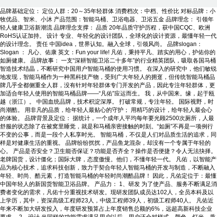
品牌基础定位： 定位人群：20～35年轻群体 消费档次：中档、性价比 对标品牌：小
牧优品、智米、小沐 产品范围：智能马桶、卫浴电器、卫浴五金 品牌理念： 引领年
轻人健康卫浴新潮流 品牌理念支撑： 品质 20年品质守护历程，获中国CQC、欧洲
RoHS认证加持。 设计 专业、年轻化的设计团队，全球化的设计资源，最懂年轻一代
的设计理念。 责任 中国idea，世界认知。融入全球，引领风尚。 品牌slogan：
Slogan ： 凡心、佑康 英文：Fun your life! 凡佑，秉持平凡、踏实的用心，护佑你的
如厕健康。 品牌故事： 一支“深耕智能卫浴二十多年”的行业精英团队，吸取各国马桶
智造技术结晶，不断研究中国用户智能马桶的使用习惯。 在深入的研究中，他们敏锐
地发现，智能马桶作为一种黑科技产物，受到广大年轻人的拥趸，但传统智能马桶品
牌几乎全都侧重全人群，没有针对年轻群体专门开发的产品，因此专注年轻群体，更
加适合年轻人使用的智能马桶品牌——“凡佑”应运而生。 我，从中国来。缘，起于瓯
越（浙江）。 中国血统品牌，技术积淀深厚。 打破常规，专注年轻。 国际视野，时
尚潮酷。 用非凡的品质，给年轻人最贴心的守护； 用精巧的设计，给年轻人最会心
的体验。 品牌背景及定位： 据统计，一个成年人平均每年要光顾2500次厕所，人最
舒服的状态除了在被窝里睡觉，就是和马桶亲密接触的时刻。“如厕”不再是一项例行
不变的公事，而是一段个人私享时光。 智能马桶，不仅是人们对品质生活的追求，同
样是对健康生活的重视。 品牌纷纷扰扰，产品鱼龙混杂，却没有一个专属于年轻的
心。 产品是否安全？卫生能否保证？功能是否齐全？操作是否便捷？令人无法抉择。
老牌国货，设计僵化；国际大牌，态度傲慢。他们，不懂年轻一代。 凡佑，以智能产
品为核心技术，追求科技创新，致力于契合年轻人智能马桶的开发与制造，不断融入
年轻、时尚、酷元素，打造智能马桶的年轻时尚潮酷品牌！ 因此，凡佑定位于：最懂
中国年轻人的新国货智能卫浴品牌。 产品力： 1、研发 为了使产品、服务不断满足消
费者变化的需求，凡佑十分重视技术研发。现研发团队成员达102人，全员本科及以
上学历，其中，资深高级工程师23人，中级工程师39人，初级工程师40人。 凡佑近
年来不断加大研发投入，年度研发预算占上年度销售总额的6%，远超高新科技企业