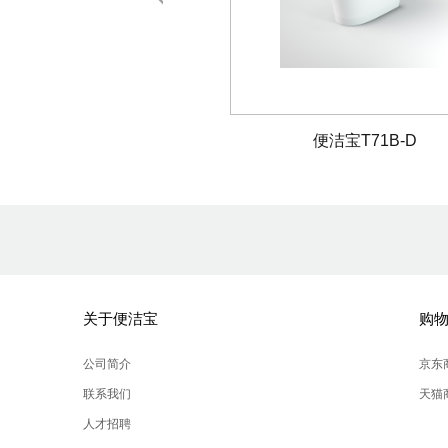
宝T80F-DEF
便洁宝T71B-D
关于便洁宝
购
公司简介
京东
联系我们
天猫
人才招聘